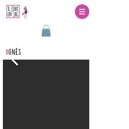
A
GNèS