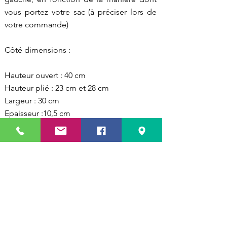
vous portez votre sac (à préciser lors de
votre commande)
Côté dimensions :
Hauteur ouvert : 40 cm
Hauteur plié : 23 cm et 28 cm
Largeur : 30 cm
Epaisseur :10,5 cm
Prix de vente : CHF 179.00, options
supplémentaires en sus
RETOUR À LA PAGE COLLECTION
JE CRÉE MON SAC