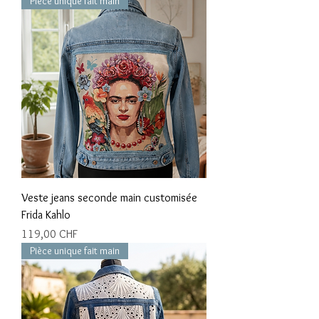
Pièce unique fait main
Veste jeans seconde main customisée
Frida Kahlo
Prix
119,00 CHF
Pièce unique fait main