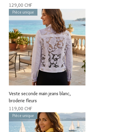
Prix
129,00 CHF
Pièce unique
Veste seconde main jeans blanc,
broderie fleurs
Prix
119,00 CHF
Pièce unique