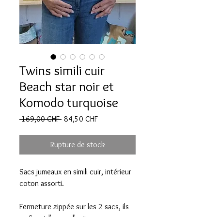
Twins simili cuir
Beach star noir et
Komodo turquoise
Prix
Prix
 169,00 CHF 
84,50 CHF
original
promotionnel
Rupture de stock
Sacs jumeaux en simili cuir, intérieur
coton assorti.
Fermeture zippée sur les 2 sacs, ils