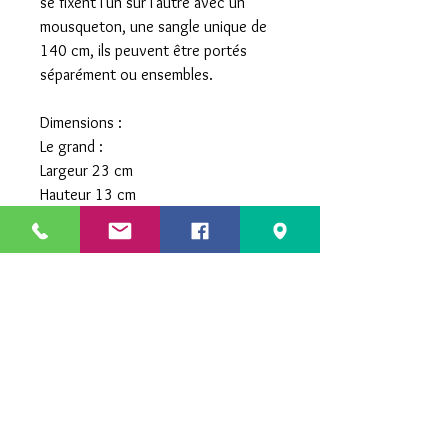
se fixent l'un sur l'autre avec un
mousqueton, une sangle unique de
140 cm, ils peuvent être portés
séparément ou ensembles.
Dimensions :
Le grand :
Largeur 23 cm
Hauteur 13 cm
Epaisseur 3 cm
Le petit :
Largeur 19 cm
Hauteur 11 cm
Epaisseur 3 cm
LA BOUTIQUE