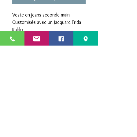
Veste en jeans seconde main
Customisée avec un Jacquard Frida
Kahlo
Galons dorés aut9ur du Jacquard, du
col et des poignets
Coupe droite
Taille L
LA BOUTIQUE
FAQ
CGV
OÙ ME TROUVER
CONTACT