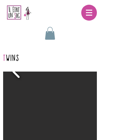
t
wins