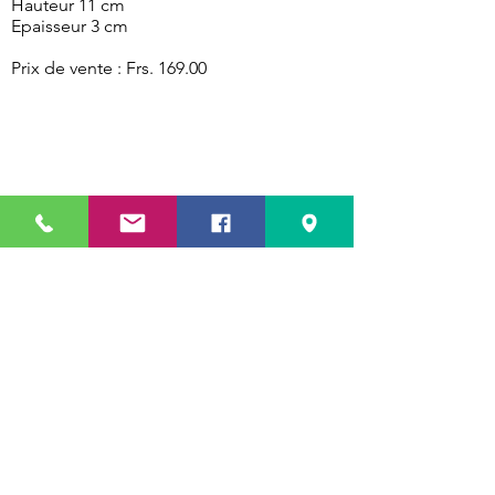
Hauteur 11 cm
Epaisseur 3 cm
Prix de vente : Frs. 169.00
RETOUR À LA PAGE COLLECTION
JE CRÉE MON SAC
LA BOUTIQUE
FAQ